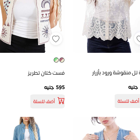
 تل منقوشة ورود بأزرار
فست كتان تطريز
595 جنيه
أضف للسلة
أضف للسلة