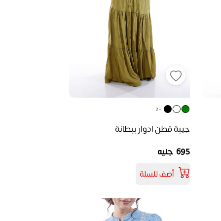
+ 2
جيبة قطن ادوار ببطانة
695 جنيه
أضف للسلة