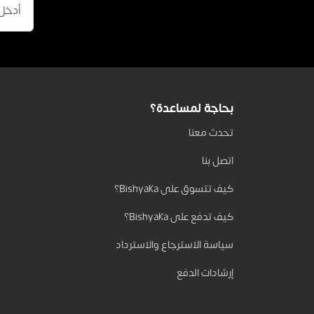
قميص
695 جنيه