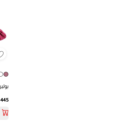
بولي
445 جنيه