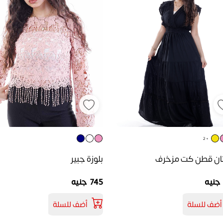
+ 2
ن قطن كت مزخرف
بلوزة جبير
745 جنيه
أضف للسلة
أضف للسلة