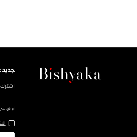
سكيب
800 جني