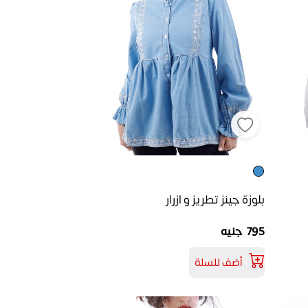
بلوزة جينز تطريز و ازرار
795 جنيه
أضف للسلة