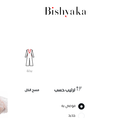
قميص
فستان
بدلة
ترتيب حسب
مسح الكل
موصى به
جديد