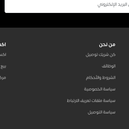
+ 1
بلوزة جينز واسعة كم بومبيه
 كتان واسع بكرمشة
795 جنيه