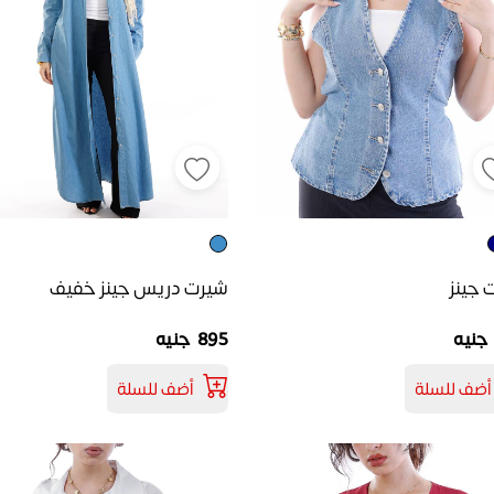
شيرت دريس جينز خفيف
جينز
895 جنيه
أضف للسلة
أضف للسلة