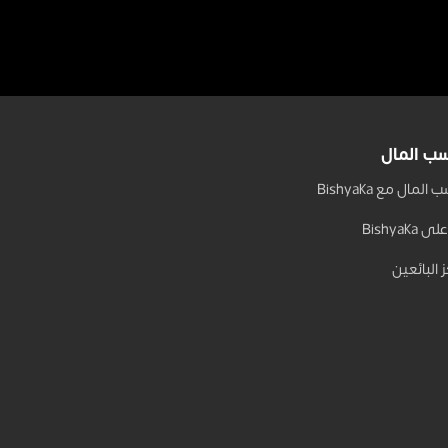
بلوزة جينز بتوكة
845 جنيه