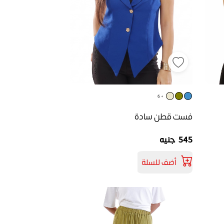
+ 6
فست قطن سادة
545 جنيه
أضف للسلة