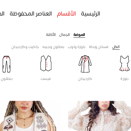
الرئيسية
الأقسام
العناصر المحفوظة
ال
الموضة
الجمال
الأناقة
الكل
فستان وبدلة
بلوزة وتوب
بنطلون وجيبه
جاكيت وكارديجان
بلوزة
كارديجان
فيست
بنطلون