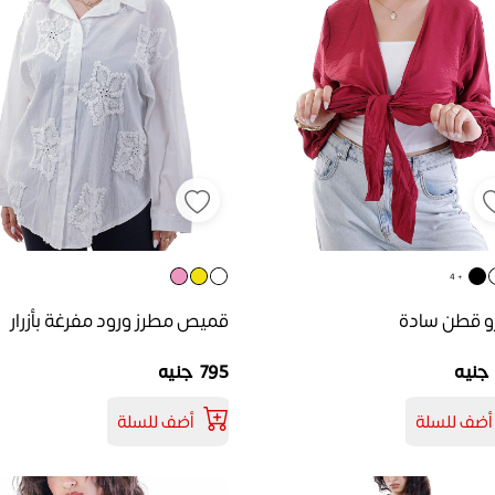
+ 4
رو قطن سادة
قميص مطرز ورود مفرغة بأزرار
795 جنيه
أضف للسلة
أضف للسلة