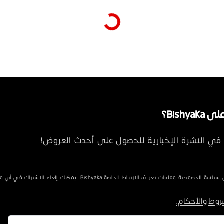
فست جينز تطريز
 فستان كت قطن منقوش
595 جنيه
ه
أضف للسلة
أضف للسلة