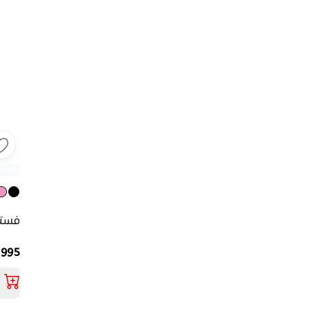
فستا
995 جنيه