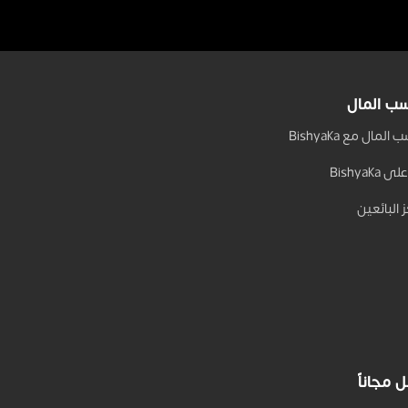
ب المال
المال مع Bishyaka
 Bishyaka
 البائعين
 مجاناً