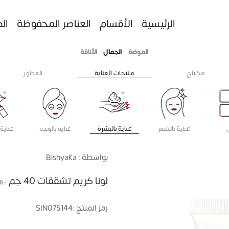
الرئيسية
الأقسام
العناصر المحفوظة
ال
الموضة
الجمال
الأناقة
مكياج
منتجات العناية
العطور
عناية بالشعر
عناية بالبشرة
عناية بالوجه
عناية 
بواسطة : Bishyaka
لونا كريم تشققات 40 جم
- (ام
رمز المنتج :
SIN075144