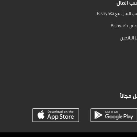
ب المال
المال مع Bishyaka
 Bishyaka
 البائعين
 مجاناً