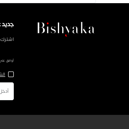
جديد على ka
اشترك 
أوافق على سياسة 
الش