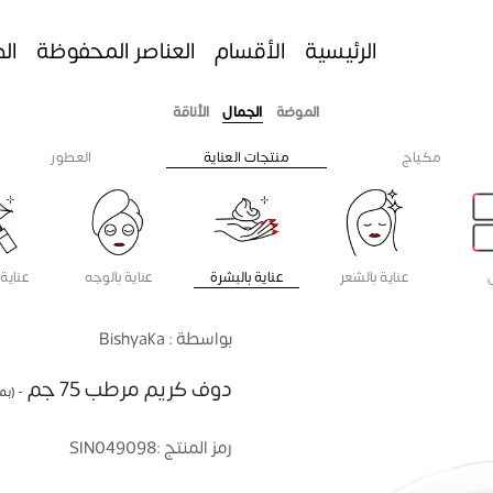
الرئيسية
الأقسام
العناصر المحفوظة
ال
الموضة
الجمال
الأناقة
مكياج
منتجات العناية
العطور
عناية بالشعر
عناية بالبشرة
عناية بالوجه
عناية 
بواسطة : Bishyaka
دوف كريم مرطب 75 جم
- (بم
رمز المنتج :
SIN049098