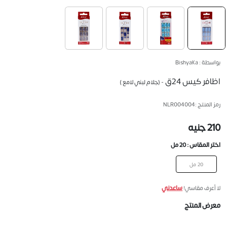
بواسطة : Bishyaka
اظافر كيس 24ق
- (جلام لبني لامع )
رمز المنتج :
NLR004004
210 جنيه
اختر المقاس :
20 مل
20 مل
ساعدني
لا أعرف مقاسي!
معرض المنتج