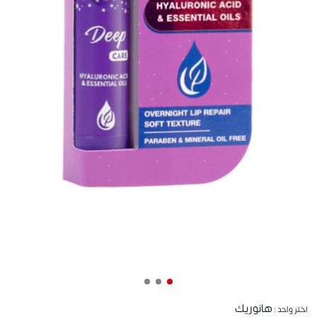
هانوريك
اختر واحد :