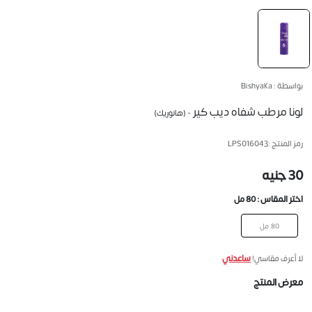
بواسطة : Bishyaka
لونا مرطب شفاه ديب كير
- (هانوريك)
رمز المنتج :
LPS016043
30 جنيه
اختر المقاس :
80 مل
80 مل
ساعدني
لا أعرف مقاسي!
معرض المنتج