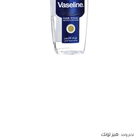
هير تونك
اختر واحد :