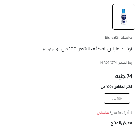
بواسطة : Bishyaka
تونيك فازلين المكثف للشعر، 100 مل
- (هير تونك)
رمز المنتج :
HIR074274
74 جنيه
اختر المقاس :
100 مل
100 مل
ساعدني
لا أعرف مقاسي!
معرض المنتج