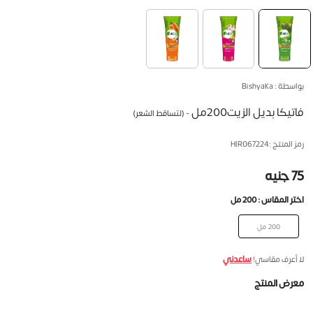
بواسطة : Bishyaka
فاتيكا بديل الزيت200مل
- (لتساقط الشعر)
رمز المنتج :
HIR067224
75 جنيه
اختر المقاس :
200 مل
200 مل
ساعدني
لا أعرف مقاسي!
معرض المنتج