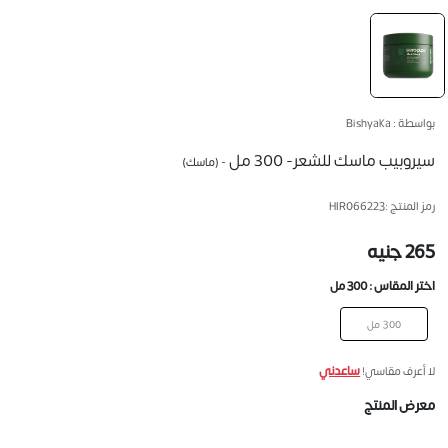
بواسطة : Bishyaka
سيروبيب ماسك للشعر- 300 مل
- (ماسك)
رمز المنتج :
HIR066223
265 جنيه
اختر المقاس :
300 مل
300 مل
ساعدني
لا أعرف مقاسي!
معرض المنتج