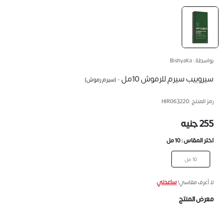
بواسطة : Bishyaka
سيروبيب سيرم للرموش 10مل
- (سيرم رموش)
رمز المنتج :
HIR063220
255 جنيه
اختر المقاس :
10 مل
10 مل
ساعدني
لا أعرف مقاسي!
معرض المنتج