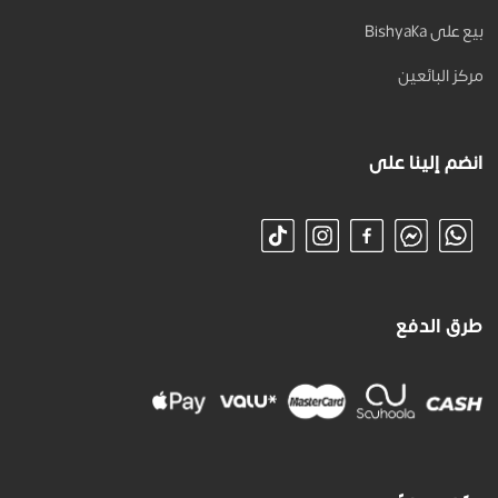
بيع على Bishyaka
مركز البائعين
انضم إلينا على
طرق الدفع