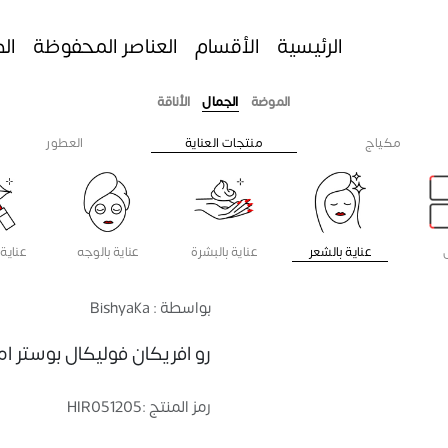
الرئيسية
الأقسام
العناصر المحفوظة
ال
الموضة
الجمال
الأناقة
مكياج
منتجات العناية
العطور
عناية بالشعر
عناية بالبشرة
عناية بالوجه
عناية 
بواسطة : Bishyaka
رو افريكان فوليكال بوستر امبولا
رمز المنتج :
HIR051205