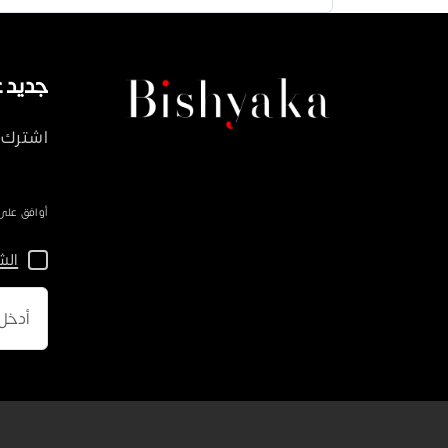
جديد على ka
اشترك 
أوافق على سياسة 
الش