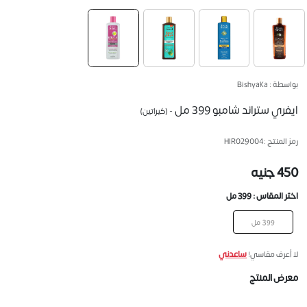
بواسطة : Bishyaka
ايفري ستراند شامبو 399 مل
- (كيراتين)
رمز المنتج :
HIR029004
450 جنيه
اختر المقاس :
399 مل
399 مل
ساعدني
لا أعرف مقاسي!
معرض المنتج