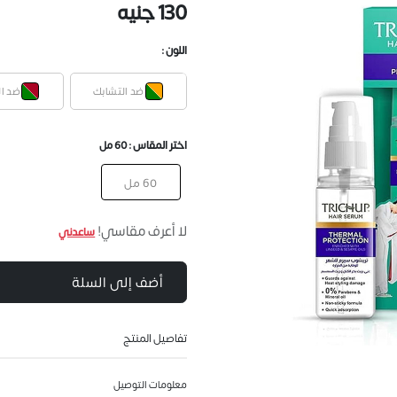
130 جنيه
اللون :
ضد التشابك
ضد ال
اختر المقاس :
60 مل
60 مل
لا أعرف مقاسي!
ساعدني
أضف إلى السلة
تفاصيل المنتج
معلومات التوصيل