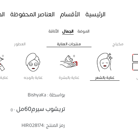
الرئيسية
الأقسام
العناصر المحفوظة
ال
الموضة
الجمال
الأناقة
مكياج
منتجات العناية
العطور
عناية بالشعر
عناية بالبشرة
عناية بالوجه
عناية 
بواسطة : Bishyaka
تريشوب سيرم60مل
- ()
رمز المنتج :
HIR028174