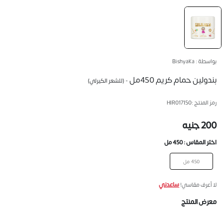
بواسطة : Bishyaka
بندولين حمام كريم 450مل
- (للشعر الكيرلي)
رمز المنتج :
HIR017150
200 جنيه
اختر المقاس :
450 مل
450 مل
ساعدني
لا أعرف مقاسي!
معرض المنتج