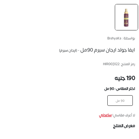
بواسطة : Bishyaka
ايفا جولد ارجان سيرم 90مل
- (ارجان سيرم)
رمز المنتج :
HIR003122
190 جنيه
اختر المقاس :
90 مل
90 مل
ساعدني
لا أعرف مقاسي!
معرض المنتج