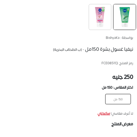
بواسطة : Bishyaka
نيفيا غسول بشرة 150مل
- (ب الطحالب البحرية)
رمز المنتج :
FCE085113
250 جنيه
اختر المقاس :
150 مل
150 مل
ساعدني
لا أعرف مقاسي!
معرض المنتج