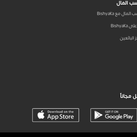
ب المال
المال مع Bishyaka
 Bishyaka
 البائعين
 مجاناً