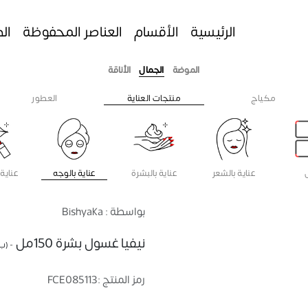
الرئيسية
الأقسام
العناصر المحفوظة
ال
الموضة
الجمال
الأناقة
مكياج
منتجات العناية
العطور
عناية بالشعر
عناية بالبشرة
عناية بالوجه
عناية 
بواسطة : Bishyaka
نيفيا غسول بشرة 150مل
- (ب
رمز المنتج :
FCE085113