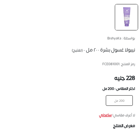
بواسطة : Bishyaka
نيبولا غسول بشرة ٢٠٠ مل
- (تفتيح)
رمز المنتج :
FCE081001
228 جنيه
اختر المقاس :
200 مل
200 مل
ساعدني
لا أعرف مقاسي!
معرض المنتج