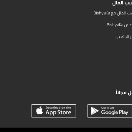
ب المال
المال مع Bishyaka
 Bishyaka
 البائعين
 مجاناً