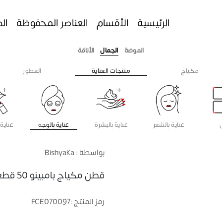
الرئيسية
الأقسام
العناصر المحفوظة
ال
الموضة
الجمال
الأناقة
مكياج
منتجات العناية
العطور
عناية بالشعر
عناية بالبشرة
عناية بالوجه
عناية 
بواسطة : Bishyaka
قطن مكياج بامبينو 50 قطعة
رمز المنتج :
FCE070097