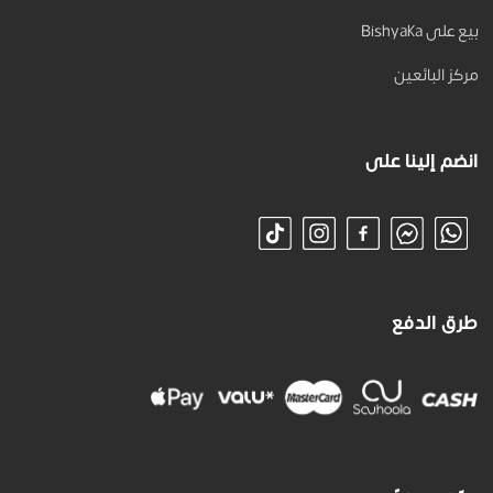
بيع على Bishyaka
مركز البائعين
انضم إلينا على
طرق الدفع