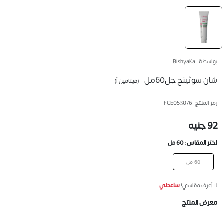
بواسطة : Bishyaka
شان سوثينج جل60مل
- (فيتامين أ)
رمز المنتج :
FCE053076
92 جنيه
اختر المقاس :
60 مل
60 مل
ساعدني
لا أعرف مقاسي!
معرض المنتج