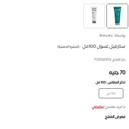
بواسطة : Bishyaka
ستارفيل غسول 100مل
- (للبشرة الدهنية)
رمز المنتج :
FCE032053
70 جنيه
اختر المقاس :
100 مل
100 مل
ساعدني
لا أعرف مقاسي!
معرض المنتج