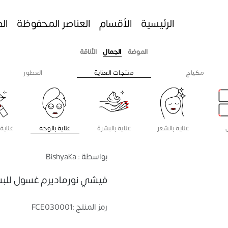
الرئيسية
الأقسام
العناصر المحفوظة
ال
الموضة
الجمال
الأناقة
مكياج
منتجات العناية
العطور
عناية بالشعر
عناية بالبشرة
عناية بالوجه
عناية 
بواسطة : Bishyaka
فيشي نورماديرم غسول للبشرة ال
رمز المنتج :
FCE030001