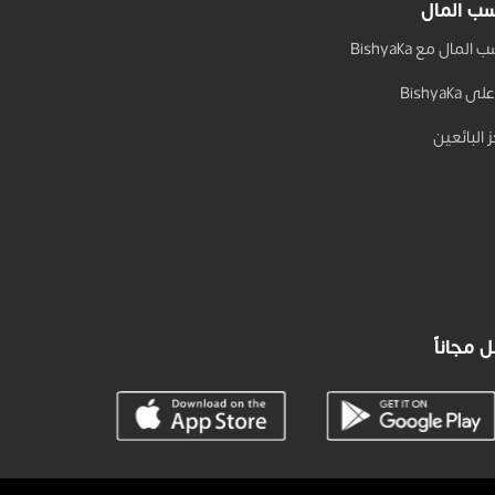
ب المال
المال مع Bishyaka
 Bishyaka
 البائعين
 مجاناً