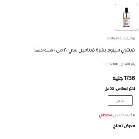
بواسطة : Bishyaka
فيشي سيروم بشرة فيتامين سي ٢٠ مل
- (ليفت اكتيف)
رمز المنتج :
FCE021001
1736 جنيه
اختر المقاس :
20 مل
20 مل
ساعدني
لا أعرف مقاسي!
معرض المنتج