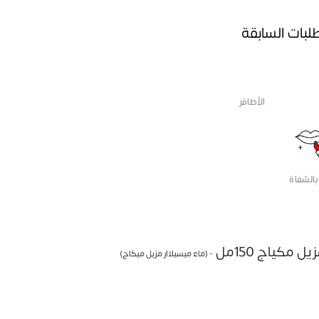
طلبات السابقة
الأظافر
بالشفاة
 مكياج 150مل
- (ماء ميسيلاار مزيل ميكاج)