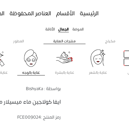
الرئيسية
الأقسام
العناصر المحفوظة
ال
الموضة
الجمال
الأناقة
مكياج
منتجات العناية
العطور
عناية بالشعر
عناية بالبشرة
عناية بالوجه
عناية 
بواسطة : Bishyaka
ايفا كولاجين ماء ميسيلار مزيل
رمز المنتج :
FCE009024