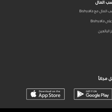
ب المال
المال مع Bishyaka
 Bishyaka
 البائعين
 مجاناً