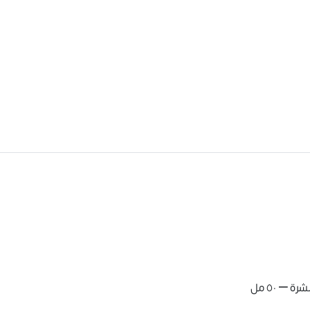
– ٥٠ مل