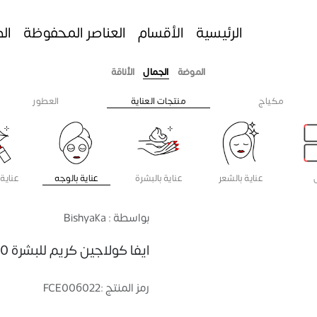
الرئيسية
الأقسام
العناصر المحفوظة
ال
الموضة
الجمال
الأناقة
مكياج
منتجات العناية
العطور
عناية بالشعر
عناية بالبشرة
عناية بالوجه
عناية 
بواسطة : Bishyaka
ايفا كولاجين كريم للبشرة 50مل
رمز المنتج :
FCE006022