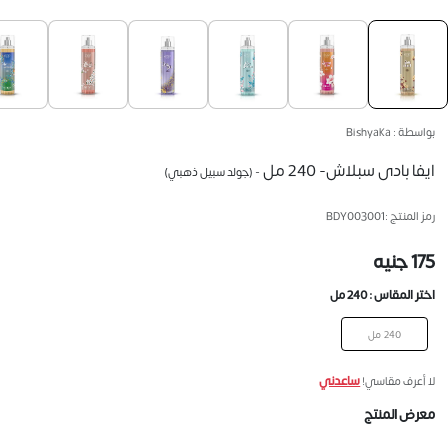
بواسطة : Bishyaka
ايفا بادى سبلاش- 240 مل
- (جولد سبيل ذهبي)
رمز المنتج :
BDY003001
175 جنيه
اختر المقاس :
240 مل
240 مل
ساعدني
لا أعرف مقاسي!
معرض المنتج