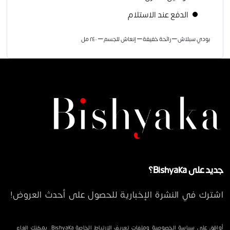
الدفع عند الاستلام
بودي سبلاش – رائحة خفيفة – إنعاش للجسم – ٢٤٠ مل
جديد على Bishyaka؟
اشترك في النشرة الإخبارية للحصول على أحدث العروض!
أوافق على سياسة الخصوصية وملفات تعريف الارتباط الخاصة Bishyaka. يمكنك إلغاء