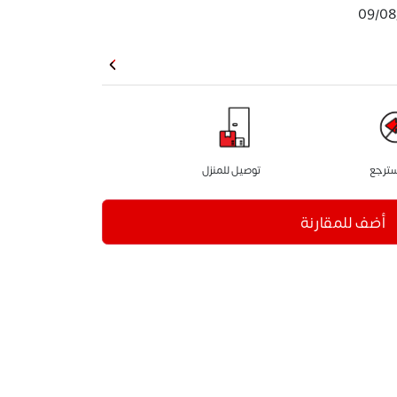
09/08
سترجع
توصيل للمنزل
أضف للمقارنة