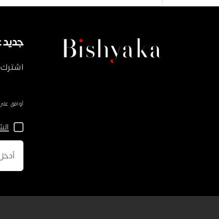
جديد على ka
اشترك 
أوافق على سياسة 
الش