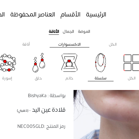
الرئيسية
الأقسام
العناصر المحفوظة
ال
الموضة
الجمال
الأناقة
الكل
الاكسسوارات
أناقة
الكل
سلسلة
خاتم
حلق
إسورة
بواسطة : Bishyaka
قلادة عين اليد
- (ذهبي)
رمز المنتج :
NEC005GLD